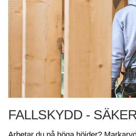
FALLSKYDD - SÄKE
Arbetar du på höga höjder? Markaryd