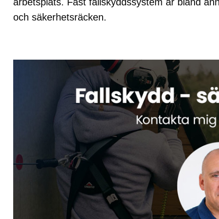
arbetsplats. Fast fallskyddssystem är bland an
och säkerhetsräcken.