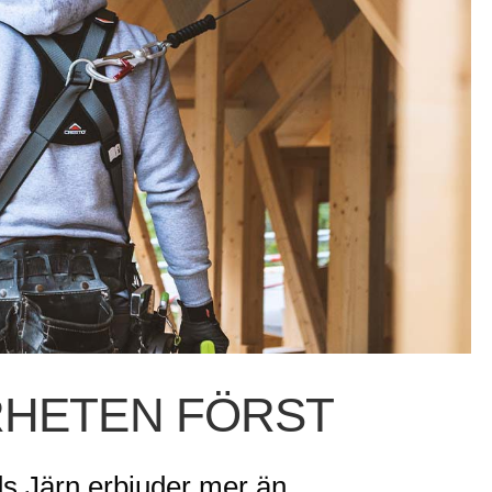
RHETEN FÖRST
s Järn erbjuder mer än