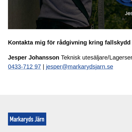
Kontakta mig för rådgivning kring fallskydd
Jesper Johansson
Teknisk utesäljare/Lagerse
0433-712 97
|
jesper@markarydsjarn.se