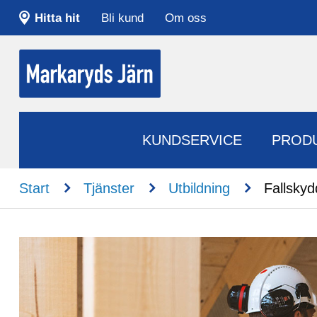
Hitta hit
Bli kund
Om oss
KUNDSERVICE
PROD
n
n
n
Start
Tjänster
Utbildning
Fallskyd